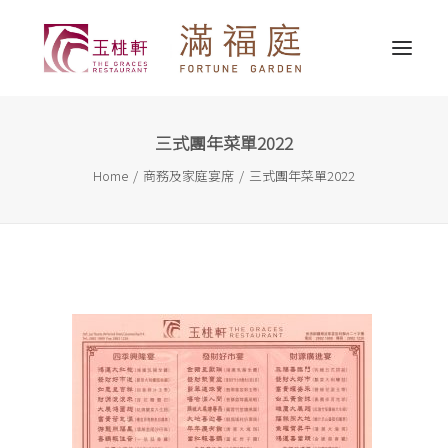
三式團年菜單2022
最新消息
Home
商務及家庭宴席
三式團年菜單2022
關於我們
精選推介
婚宴服務
宴會服務
外賣送遞
聯繫我們