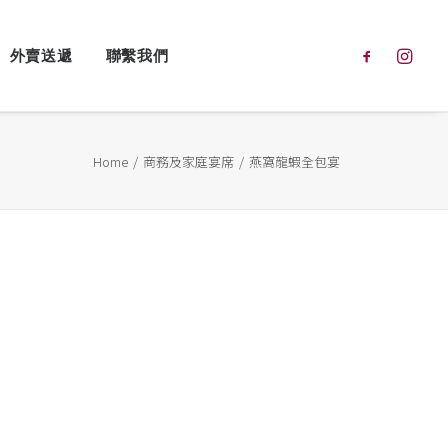
外賣送遞
聯繫我們
Home
商務及家庭宴席
燕窩龍蝦全包宴