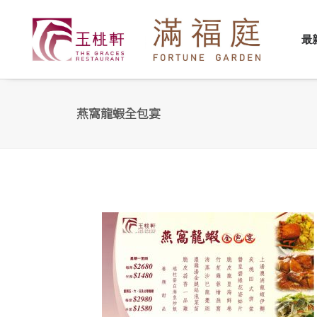
最
燕窩龍蝦全包宴