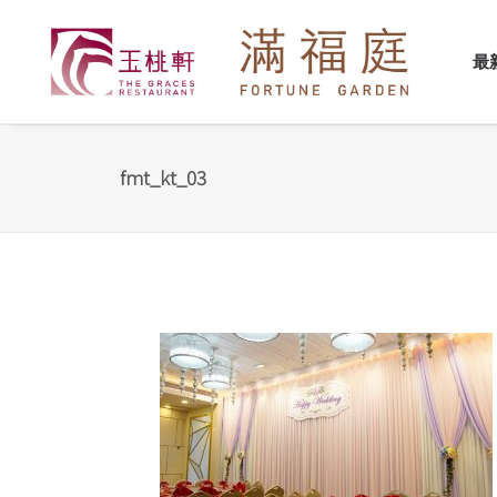
最
fmt_kt_03