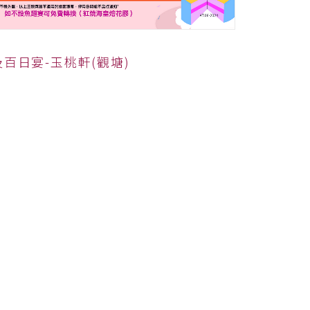
百日宴-玉桃軒(觀塘)