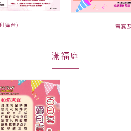
利舞台)
壽宴及
滿福庭