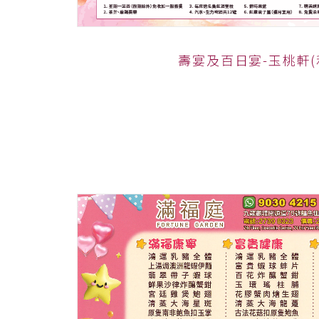
壽宴及百日宴-玉桃軒(