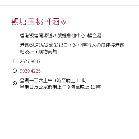
觀塘玉桃軒酒家
香港觀塘開源道79號鱷魚恤中心6樓全層
港鐵觀塘站A2或B3出口，24小時行人通道連接港鐵
站及apm購物商場
2677 8637
9030 4225
星期一至六上午 9 時至晚上 11 時
星期日及公眾假期上午 9 時至晚上 11 時