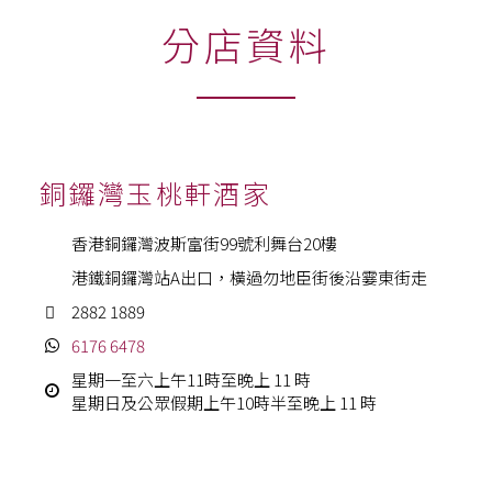
分店資料
銅鑼灣玉桃軒酒家
香港銅鑼灣波斯富街99號利舞台20樓
港鐵銅鑼灣站A出口，橫過勿地臣街後沿霎東街走
2882 1889
6176 6478
星期一至六上午11時至晚上 11 時
星期日及公眾假期上午10時半至晚上 11 時