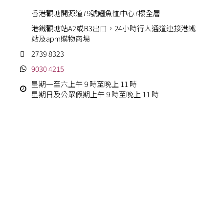
香港觀塘開源道79號鱷魚恤中心7樓全層
港鐵觀塘站A2或B3出口，24小時行人通道連接港鐵
站及apm購物商場
2739 8323
9030 4215
星期一至六上午 9 時至晚上 11 時
星期日及公眾假期上午 9 時至晚上 11 時