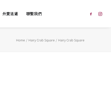
外賣送遞
聯繫我們
Home
Hairy Crab Square
Hairy Crab Square